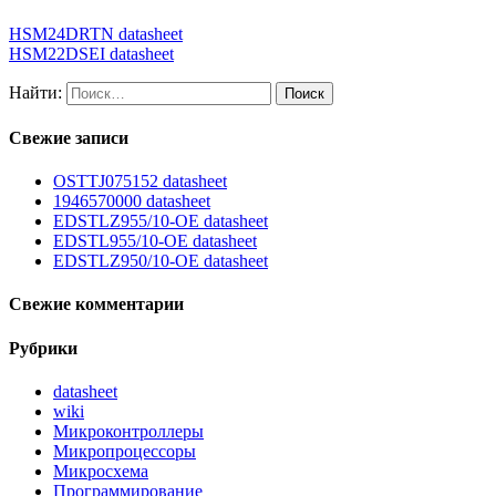
HSM24DRTN datasheet
HSM22DSEI datasheet
Найти:
Свежие записи
OSTTJ075152 datasheet
1946570000 datasheet
EDSTLZ955/10-OE datasheet
EDSTL955/10-OE datasheet
EDSTLZ950/10-OE datasheet
Свежие комментарии
Рубрики
datasheet
wiki
Микроконтроллеры
Микропроцессоры
Микросхема
Программирование