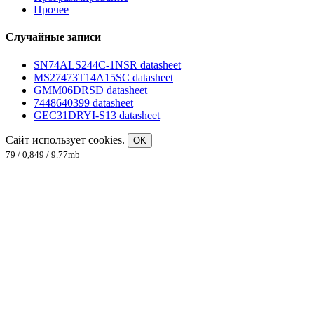
Прочее
Случайные записи
SN74ALS244C-1NSR datasheet
MS27473T14A15SC datasheet
GMM06DRSD datasheet
7448640399 datasheet
GEC31DRYI-S13 datasheet
Сайт использует cookies.
OK
79 / 0,849 / 9.77mb