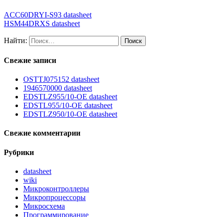
ACC60DRYI-S93 datasheet
HSM44DRXS datasheet
Найти:
Свежие записи
OSTTJ075152 datasheet
1946570000 datasheet
EDSTLZ955/10-OE datasheet
EDSTL955/10-OE datasheet
EDSTLZ950/10-OE datasheet
Свежие комментарии
Рубрики
datasheet
wiki
Микроконтроллеры
Микропроцессоры
Микросхема
Программирование