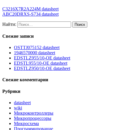
C3216X7R2A224M datasheet
ABC20DRXS-S734 datasheet
Найти:
Свежие записи
OSTTJ075152 datasheet
1946570000 datasheet
EDSTLZ955/10-OE datasheet
EDSTL955/10-OE datasheet
EDSTLZ950/10-OE datasheet
Свежие комментарии
Рубрики
datasheet
wiki
Микроконтроллеры
Микропроцессоры
Микросхема
Программирование