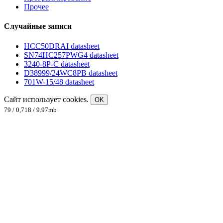
Прочее
Случайные записи
HCC50DRAI datasheet
SN74HC257PWG4 datasheet
3240-8P-C datasheet
D38999/24WC8PB datasheet
701W-15/48 datasheet
Сайт использует cookies.
OK
79 / 0,718 / 9.97mb