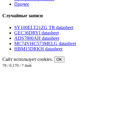
Прочее
Случайные записи
SY100ELT21ZG TR datasheet
GEC36DRYI datasheet
ADS7800AH datasheet
MC74VHC573MELG datasheet
HBM15DRKH datasheet
Сайт использует cookies.
OK
79 / 0,170 / 7.4mb