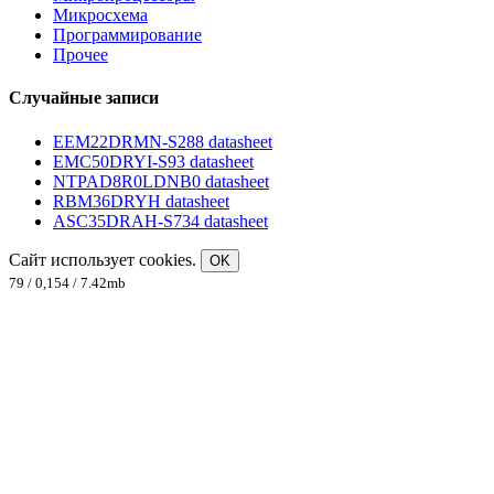
Микросхема
Программирование
Прочее
Случайные записи
EEM22DRMN-S288 datasheet
EMC50DRYI-S93 datasheet
NTPAD8R0LDNB0 datasheet
RBM36DRYH datasheet
ASC35DRAH-S734 datasheet
Сайт использует cookies.
OK
79 / 0,154 / 7.42mb