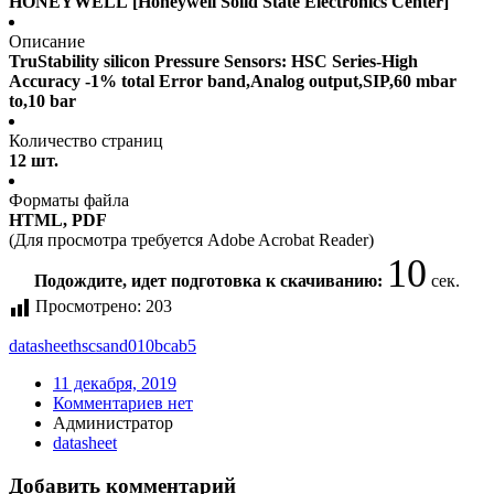
HONEYWELL [Honeywell Solid State Electronics Center]
Описание
TruStability silicon Pressure Sensors: HSC Series-High
Accuracy -1% total Error band,Analog output,SIP,60 mbar
to,10 bar
Количество страниц
12 шт.
Форматы файла
HTML, PDF
(Для просмотра требуется Adobe Acrobat Reader)
10
Подождите, идет подготовка к скачиванию:
сек.
Просмотрено:
203
datasheet
hscsand010bcab5
11 декабря, 2019
Комментариев нет
Администратор
datasheet
Добавить комментарий