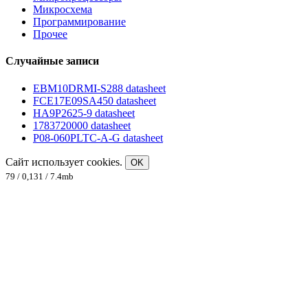
Микросхема
Программирование
Прочее
Случайные записи
EBM10DRMI-S288 datasheet
FCE17E09SA450 datasheet
HA9P2625-9 datasheet
1783720000 datasheet
P08-060PLTC-A-G datasheet
Сайт использует cookies.
OK
79 / 0,131 / 7.4mb