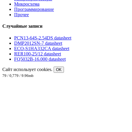
Микросхема
Программирование
Прочее
Случайные записи
PCN13-64S-2.54DS datasheet
DMP2012SN-7 datasheet
ECO-S1HA332CA datasheet
RER100-25/12 datasheet
FQ5032B-16.000 datasheet
Сайт использует cookies.
OK
79 / 0,779 / 9.96mb