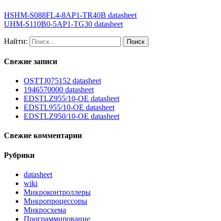
HSHM-S088FL4-8AP1-TR40B datasheet
UHM-S110B0-5AP1-TG30 datasheet
Найти:
Свежие записи
OSTTJ075152 datasheet
1946570000 datasheet
EDSTLZ955/10-OE datasheet
EDSTL955/10-OE datasheet
EDSTLZ950/10-OE datasheet
Свежие комментарии
Рубрики
datasheet
wiki
Микроконтроллеры
Микропроцессоры
Микросхема
Программирование