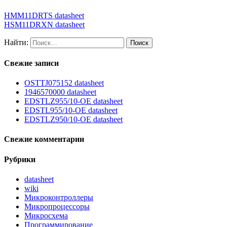
HMM11DRTS datasheet
HSM11DRXN datasheet
Найти:
Свежие записи
OSTTJ075152 datasheet
1946570000 datasheet
EDSTLZ955/10-OE datasheet
EDSTL955/10-OE datasheet
EDSTLZ950/10-OE datasheet
Свежие комментарии
Рубрики
datasheet
wiki
Микроконтроллеры
Микропроцессоры
Микросхема
Программирование