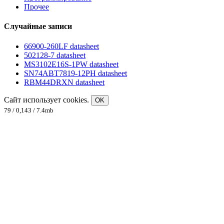
Прочее
Случайные записи
66900-260LF datasheet
502128-7 datasheet
MS3102E16S-1PW datasheet
SN74ABT7819-12PH datasheet
RBM44DRXN datasheet
Сайт использует cookies.
OK
79 / 0,143 / 7.4mb