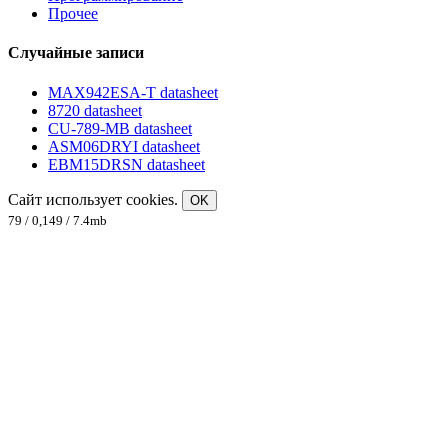
Прочее
Случайные записи
MAX942ESA-T datasheet
8720 datasheet
CU-789-MB datasheet
ASM06DRYI datasheet
EBM15DRSN datasheet
Сайт использует cookies.
OK
79 / 0,149 / 7.4mb