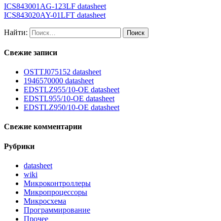
ICS843001AG-123LF datasheet
ICS843020AY-01LFT datasheet
Найти:
Свежие записи
OSTTJ075152 datasheet
1946570000 datasheet
EDSTLZ955/10-OE datasheet
EDSTL955/10-OE datasheet
EDSTLZ950/10-OE datasheet
Свежие комментарии
Рубрики
datasheet
wiki
Микроконтроллеры
Микропроцессоры
Микросхема
Программирование
Прочее