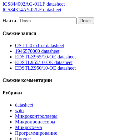
ICS844002AG-01LF datasheet
ICS84314AY-02LF datasheet
Найти:
Свежие записи
OSTTJ075152 datasheet
1946570000 datasheet
EDSTLZ955/10-OE datasheet
EDSTL955/10-OE datasheet
EDSTLZ950/10-OE datasheet
Свежие комментарии
Рубрики
datasheet
wiki
Микроконтроллеры
Микропроцессоры
Микросхема
Программирование
Прочее