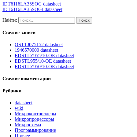
IDT6116LA35SOG datasheet
IDT6116LA35SOGI datasheet
Найти:
Свежие записи
OSTTJ075152 datasheet
1946570000 datasheet
EDSTLZ955/10-OE datasheet
EDSTL955/10-OE datasheet
EDSTLZ950/10-OE datasheet
Свежие комментарии
Рубрики
datasheet
wiki
Микроконтроллеры
Микропроцессоры
Микросхема
Программирование
Прочее