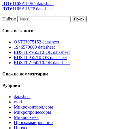
IDT6116SA15SO datasheet
IDT6116SA15TP datasheet
Найти:
Свежие записи
OSTTJ075152 datasheet
1946570000 datasheet
EDSTLZ955/10-OE datasheet
EDSTL955/10-OE datasheet
EDSTLZ950/10-OE datasheet
Свежие комментарии
Рубрики
datasheet
wiki
Микроконтроллеры
Микропроцессоры
Микросхема
Программирование
Прочее