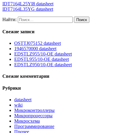
IDT7164L25YI8 datasheet
IDT7164L35YG datasheet
Найти:
Свежие записи
OSTTJ075152 datasheet
1946570000 datasheet
EDSTLZ955/10-OE datasheet
EDSTL955/10-OE datasheet
EDSTLZ950/10-OE datasheet
Свежие комментарии
Рубрики
datasheet
wiki
Микроконтроллеры
Микропроцессоры
Микросхема
Программирование
Прочее