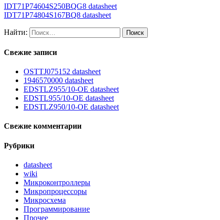
IDT71P74604S250BQG8 datasheet
IDT71P74804S167BQ8 datasheet
Найти:
Свежие записи
OSTTJ075152 datasheet
1946570000 datasheet
EDSTLZ955/10-OE datasheet
EDSTL955/10-OE datasheet
EDSTLZ950/10-OE datasheet
Свежие комментарии
Рубрики
datasheet
wiki
Микроконтроллеры
Микропроцессоры
Микросхема
Программирование
Прочее