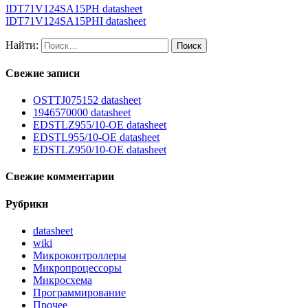
IDT71V124SA15PH datasheet
IDT71V124SA15PHI datasheet
Найти:
Свежие записи
OSTTJ075152 datasheet
1946570000 datasheet
EDSTLZ955/10-OE datasheet
EDSTL955/10-OE datasheet
EDSTLZ950/10-OE datasheet
Свежие комментарии
Рубрики
datasheet
wiki
Микроконтроллеры
Микропроцессоры
Микросхема
Программирование
Прочее