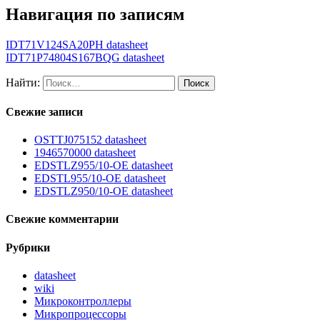
Навигация по записям
IDT71V124SA20PH datasheet
IDT71P74804S167BQG datasheet
Найти:
Свежие записи
OSTTJ075152 datasheet
1946570000 datasheet
EDSTLZ955/10-OE datasheet
EDSTL955/10-OE datasheet
EDSTLZ950/10-OE datasheet
Свежие комментарии
Рубрики
datasheet
wiki
Микроконтроллеры
Микропроцессоры