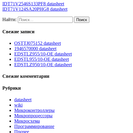
IDT71V2546S133PF8 datasheet
IDT71V124SA20PHG8 datasheet
Найти:
Свежие записи
OSTTJ075152 datasheet
1946570000 datasheet
EDSTLZ955/10-OE datasheet
EDSTL955/10-OE datasheet
EDSTLZ950/10-OE datasheet
Свежие комментарии
Рубрики
datasheet
wiki
Микроконтроллеры
Микропроцессоры
Микросхема
Программирование
Прочее