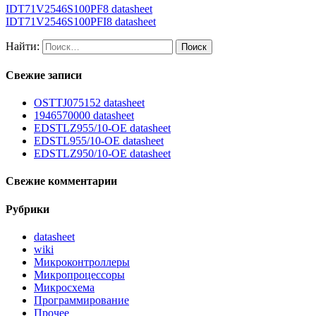
IDT71V2546S100PF8 datasheet
IDT71V2546S100PFI8 datasheet
Найти:
Свежие записи
OSTTJ075152 datasheet
1946570000 datasheet
EDSTLZ955/10-OE datasheet
EDSTL955/10-OE datasheet
EDSTLZ950/10-OE datasheet
Свежие комментарии
Рубрики
datasheet
wiki
Микроконтроллеры
Микропроцессоры
Микросхема
Программирование
Прочее