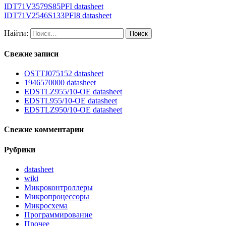
IDT71V3579S85PFI datasheet
IDT71V2546S133PFI8 datasheet
Найти:
Свежие записи
OSTTJ075152 datasheet
1946570000 datasheet
EDSTLZ955/10-OE datasheet
EDSTL955/10-OE datasheet
EDSTLZ950/10-OE datasheet
Свежие комментарии
Рубрики
datasheet
wiki
Микроконтроллеры
Микропроцессоры
Микросхема
Программирование
Прочее