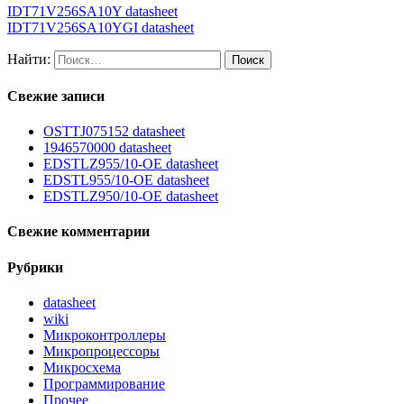
IDT71V256SA10Y datasheet
IDT71V256SA10YGI datasheet
Найти:
Свежие записи
OSTTJ075152 datasheet
1946570000 datasheet
EDSTLZ955/10-OE datasheet
EDSTL955/10-OE datasheet
EDSTLZ950/10-OE datasheet
Свежие комментарии
Рубрики
datasheet
wiki
Микроконтроллеры
Микропроцессоры
Микросхема
Программирование
Прочее