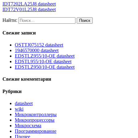
IDT7202LA25J8 datasheet
IDT72V01L25J8 datasheet
Найти:
Свежие записи
OSTTJ075152 datasheet
1946570000 datasheet
EDSTLZ955/10-OE datasheet
EDSTL955/10-OE datasheet
EDSTLZ950/10-OE datasheet
Свежие комментарии
Рубрики
datasheet
wiki
Микроконтроллеры
Микропроцессоры
Микросхема
Программирование
Прочее