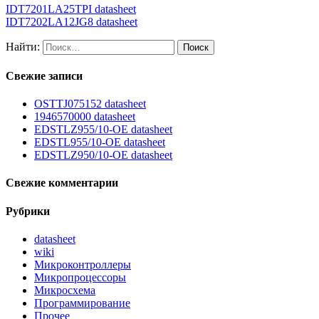
IDT7201LA25TPI datasheet
IDT7202LA12JG8 datasheet
Найти:
Свежие записи
OSTTJ075152 datasheet
1946570000 datasheet
EDSTLZ955/10-OE datasheet
EDSTL955/10-OE datasheet
EDSTLZ950/10-OE datasheet
Свежие комментарии
Рубрики
datasheet
wiki
Микроконтроллеры
Микропроцессоры
Микросхема
Программирование
Прочее