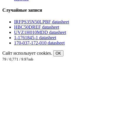
Случайные записи
IRFPS35N50LPBF datasheet
HBC50DREF datasheet
UVZ1H010MDD datasheet
1-1761845-1 datasheet
170-037-172-010 datasheet
Сайт использует cookies.
OK
79 / 0,771 / 9.97mb