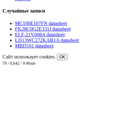
Случайные записи
MC100E107FN datasheet
FK28C0G2E331J datasheet
ELF-21V008A datasheet
LD13WC272KAB1A datasheet
MBD101 datasheet
Сайт использует cookies.
OK
79 / 0,842 / 9.96mb