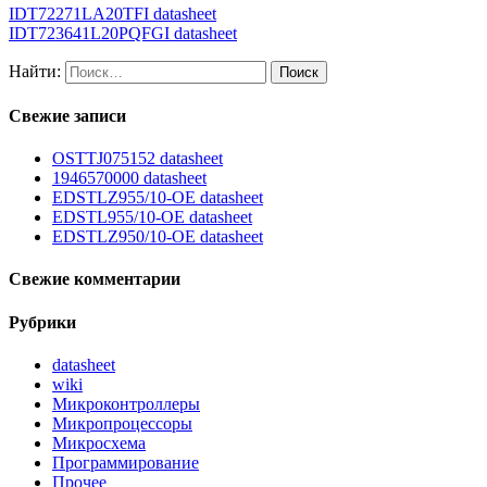
IDT72271LA20TFI datasheet
IDT723641L20PQFGI datasheet
Найти:
Свежие записи
OSTTJ075152 datasheet
1946570000 datasheet
EDSTLZ955/10-OE datasheet
EDSTL955/10-OE datasheet
EDSTLZ950/10-OE datasheet
Свежие комментарии
Рубрики
datasheet
wiki
Микроконтроллеры
Микропроцессоры
Микросхема
Программирование
Прочее