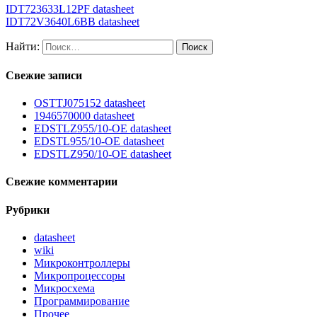
IDT723633L12PF datasheet
IDT72V3640L6BB datasheet
Найти:
Свежие записи
OSTTJ075152 datasheet
1946570000 datasheet
EDSTLZ955/10-OE datasheet
EDSTL955/10-OE datasheet
EDSTLZ950/10-OE datasheet
Свежие комментарии
Рубрики
datasheet
wiki
Микроконтроллеры
Микропроцессоры
Микросхема
Программирование
Прочее