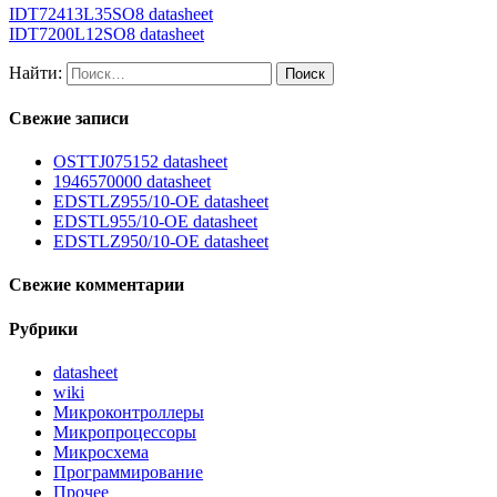
IDT72413L35SO8 datasheet
IDT7200L12SO8 datasheet
Найти:
Свежие записи
OSTTJ075152 datasheet
1946570000 datasheet
EDSTLZ955/10-OE datasheet
EDSTL955/10-OE datasheet
EDSTLZ950/10-OE datasheet
Свежие комментарии
Рубрики
datasheet
wiki
Микроконтроллеры
Микропроцессоры
Микросхема
Программирование
Прочее