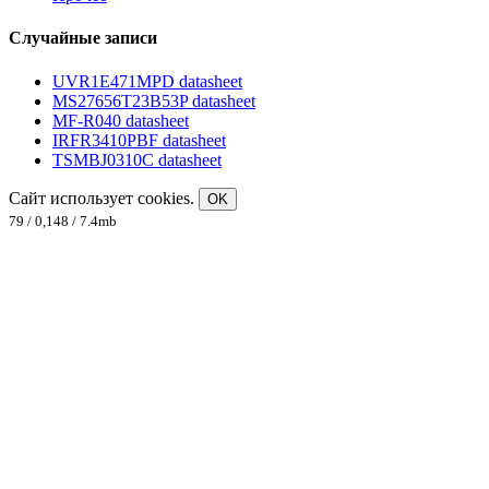
Случайные записи
UVR1E471MPD datasheet
MS27656T23B53P datasheet
MF-R040 datasheet
IRFR3410PBF datasheet
TSMBJ0310C datasheet
Сайт использует cookies.
OK
79 / 0,148 / 7.4mb