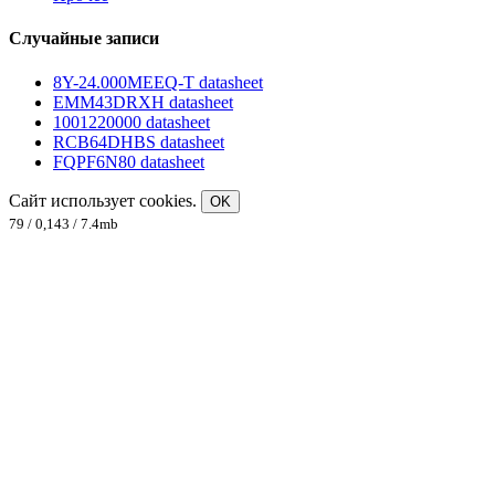
Случайные записи
8Y-24.000MEEQ-T datasheet
EMM43DRXH datasheet
1001220000 datasheet
RCB64DHBS datasheet
FQPF6N80 datasheet
Сайт использует cookies.
OK
79 / 0,143 / 7.4mb