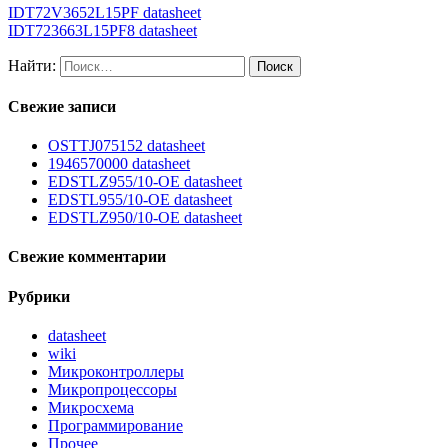
IDT72V3652L15PF datasheet
IDT723663L15PF8 datasheet
Найти:
Свежие записи
OSTTJ075152 datasheet
1946570000 datasheet
EDSTLZ955/10-OE datasheet
EDSTL955/10-OE datasheet
EDSTLZ950/10-OE datasheet
Свежие комментарии
Рубрики
datasheet
wiki
Микроконтроллеры
Микропроцессоры
Микросхема
Программирование
Прочее