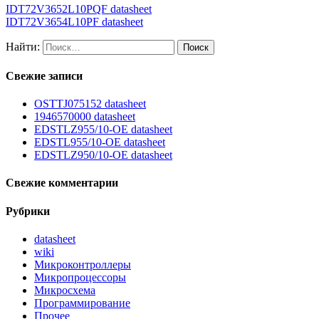
IDT72V3652L10PQF datasheet
IDT72V3654L10PF datasheet
Найти:
Свежие записи
OSTTJ075152 datasheet
1946570000 datasheet
EDSTLZ955/10-OE datasheet
EDSTL955/10-OE datasheet
EDSTLZ950/10-OE datasheet
Свежие комментарии
Рубрики
datasheet
wiki
Микроконтроллеры
Микропроцессоры
Микросхема
Программирование
Прочее