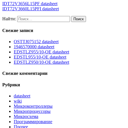
IDT72V3656L15PF datasheet
IDT72V3660L15PFI datasheet
Найти:
Свежие записи
OSTTJ075152 datasheet
1946570000 datasheet
EDSTLZ955/10-OE datasheet
EDSTL955/10-OE datasheet
EDSTLZ950/10-OE datasheet
Свежие комментарии
Рубрики
datasheet
wiki
Микроконтроллеры
Микропроцессоры
Микросхема
Программирование
Прочее