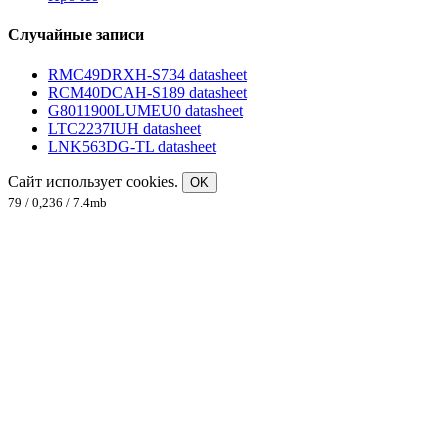
Случайные записи
RMC49DRXH-S734 datasheet
RCM40DCAH-S189 datasheet
G8011900LUMEU0 datasheet
LTC2237IUH datasheet
LNK563DG-TL datasheet
Сайт использует cookies.
OK
79 / 0,236 / 7.4mb