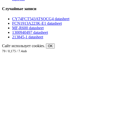
Случайные записи
CY74FCT543ATSOCG4 datasheet
FCN1913A223K-E1 datasheet
MF-R600 datasheet
1300940497 datasheet
213845-1 datasheet
Сайт использует cookies.
OK
79 / 0,175 / 7.4mb