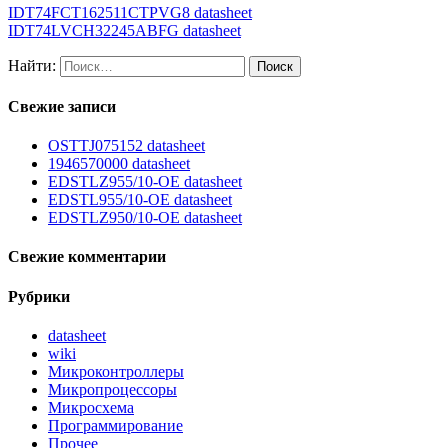
IDT74FCT162511CTPVG8 datasheet
IDT74LVCH32245ABFG datasheet
Найти:
Свежие записи
OSTTJ075152 datasheet
1946570000 datasheet
EDSTLZ955/10-OE datasheet
EDSTL955/10-OE datasheet
EDSTLZ950/10-OE datasheet
Свежие комментарии
Рубрики
datasheet
wiki
Микроконтроллеры
Микропроцессоры
Микросхема
Программирование
Прочее