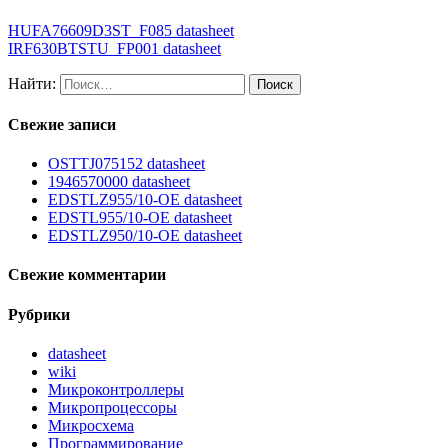
HUFA76609D3ST_F085 datasheet
IRF630BTSTU_FP001 datasheet
Найти:
Свежие записи
OSTTJ075152 datasheet
1946570000 datasheet
EDSTLZ955/10-OE datasheet
EDSTL955/10-OE datasheet
EDSTLZ950/10-OE datasheet
Свежие комментарии
Рубрики
datasheet
wiki
Микроконтроллеры
Микропроцессоры
Микросхема
Программирование