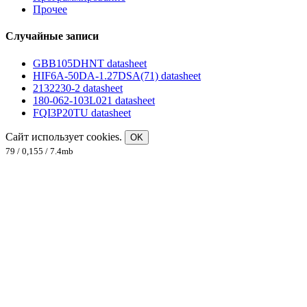
Прочее
Случайные записи
GBB105DHNT datasheet
HIF6A-50DA-1.27DSA(71) datasheet
2132230-2 datasheet
180-062-103L021 datasheet
FQI3P20TU datasheet
Сайт использует cookies.
OK
79 / 0,155 / 7.4mb