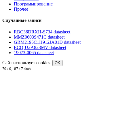
Программирование
Прочее
Случайные записи
RBC36DRXH-S734 datasheet
MMZ0603S471C datasheet
GRM2195C1H912JA01D datasheet
ECQ-U2A823MV datasheet
19073-0065 datasheet
Сайт использует cookies.
OK
79 / 0,187 / 7.4mb