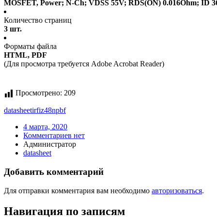
MOSFET, Power; N-Ch; VDSS 55V; RDS(ON) 0.016Ohm; ID 36A
Количество страниц
3 шт.
Форматы файла
HTML, PDF
(Для просмотра требуется Adobe Acrobat Reader)
Просмотрено:
209
datasheet
irfiz48npbf
4 марта, 2020
Комментариев нет
Администратор
datasheet
Добавить комментарий
Для отправки комментария вам необходимо
авторизоваться
.
Навигация по записям