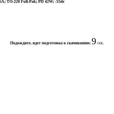
; TO-220 Full-Pak; PD 42W; -55de
9
Подождите, идет подготовка к скачиванию:
сек.