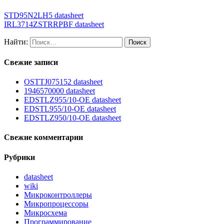
STD95N2LH5 datasheet
IRL3714ZSTRRPBF datasheet
Найти:
Свежие записи
OSTTJ075152 datasheet
1946570000 datasheet
EDSTLZ955/10-OE datasheet
EDSTL955/10-OE datasheet
EDSTLZ950/10-OE datasheet
Свежие комментарии
Рубрики
datasheet
wiki
Микроконтроллеры
Микропроцессоры
Микросхема
Программирование