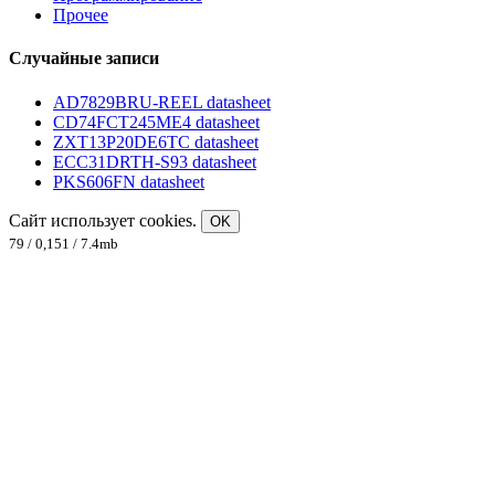
Прочее
Случайные записи
AD7829BRU-REEL datasheet
CD74FCT245ME4 datasheet
ZXT13P20DE6TC datasheet
ECC31DRTH-S93 datasheet
PKS606FN datasheet
Сайт использует cookies.
OK
79 / 0,151 / 7.4mb