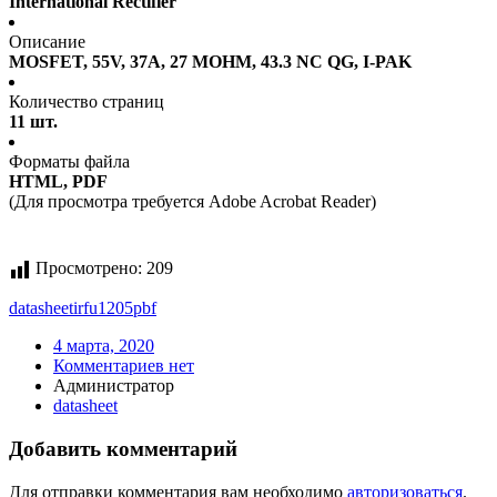
International Rectifier
Описание
MOSFET, 55V, 37A, 27 MOHM, 43.3 NC QG, I-PAK
Количество страниц
11 шт.
Форматы файла
HTML, PDF
(Для просмотра требуется Adobe Acrobat Reader)
Просмотрено:
209
datasheet
irfu1205pbf
4 марта, 2020
Комментариев нет
Администратор
datasheet
Добавить комментарий
Для отправки комментария вам необходимо
авторизоваться
.