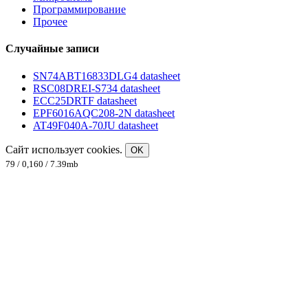
Программирование
Прочее
Случайные записи
SN74ABT16833DLG4 datasheet
RSC08DREI-S734 datasheet
ECC25DRTF datasheet
EPF6016AQC208-2N datasheet
AT49F040A-70JU datasheet
Сайт использует cookies.
OK
79 / 0,160 / 7.39mb