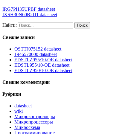
IRG7PH35UPBF datasheet
IXSH30N60B2D1 datasheet
Найти:
Свежие записи
OSTTJ075152 datasheet
1946570000 datasheet
EDSTLZ955/10-OE datasheet
EDSTL955/10-OE datasheet
EDSTLZ950/10-OE datasheet
Свежие комментарии
Рубрики
datasheet
wiki
Микроконтроллеры
Микропроцессоры
Микросхема
Программирование