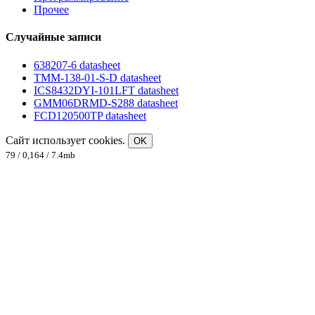
Прочее
Случайные записи
638207-6 datasheet
TMM-138-01-S-D datasheet
ICS8432DYI-101LFT datasheet
GMM06DRMD-S288 datasheet
FCD120500TP datasheet
Сайт использует cookies.
OK
79 / 0,164 / 7.4mb