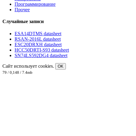
Программирование
Прочее
Случайные записи
ESA14DTMS datasheet
RSAN-2016L datasheet
ESC20DRXH datasheet
HCC50DRTI-S93 datasheet
SN74LS592DG4 datasheet
Сайт использует cookies.
OK
79 / 0,148 / 7.4mb