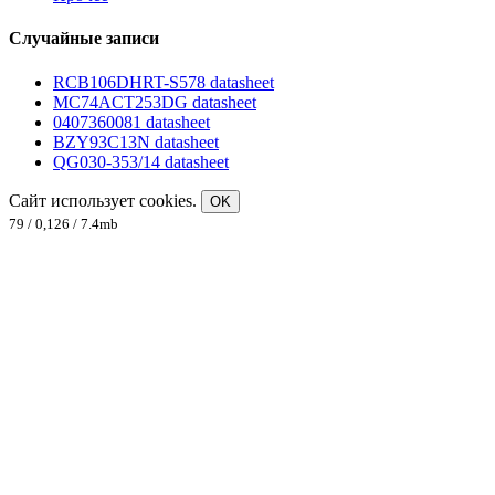
Случайные записи
RCB106DHRT-S578 datasheet
MC74ACT253DG datasheet
0407360081 datasheet
BZY93C13N datasheet
QG030-353/14 datasheet
Сайт использует cookies.
OK
79 / 0,126 / 7.4mb